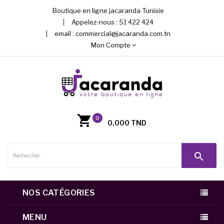
Boutique en ligne jacaranda Tunisie
Appelez-nous :
51 422 424
email :
commercial@jacaranda.com.tn
Mon Compte
0
0,000 TND
search
NOS CATÉGORIES
MENU