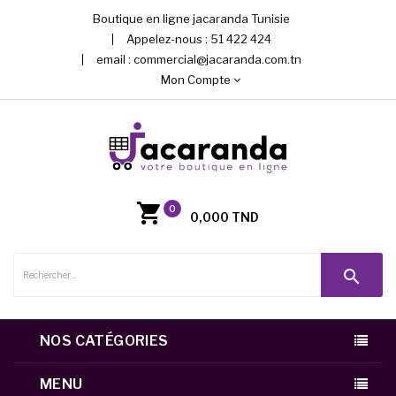
Boutique en ligne jacaranda Tunisie
Appelez-nous :
51 422 424
email :
commercial@jacaranda.com.tn
Mon Compte
0
0,000 TND
search
NOS CATÉGORIES
MENU