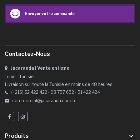
Envoyer votre commande
Contactez-Nous
Jacaranda | Vente en ligne
Tunis - Tunisie
Livraison sur toute la Tunisie en moins de 48 heures
(+216) 52 422 422 - 98 757 652 - 51 422 424
commercial@jacaranda.com.tn
Produits
keyboard_arrow_down