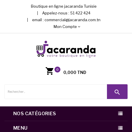
Boutique en ligne jacaranda Tunisie
Appelez-nous :
51 422 424
email :
commercial@jacaranda.com.tn
Mon Compte
0
0,000 TND
search
NOS CATÉGORIES
MENU