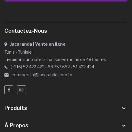
Contactez-Nous
Jacaranda | Vente en ligne
Tunis - Tunisie
Livraison sur toute la Tunisie en moins de 48 heures
(+216) 52 422 422 - 98 757 652 - 51 422 424
commercial@jacaranda.com.tn
Produits
keyboard_arrow_down
À Propos
keyboard_arrow_down