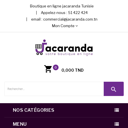
Boutique en ligne jacaranda Tunisie
Appelez-nous :
51 422 424
email :
commercial@jacaranda.com.tn
Mon Compte
0
0,000 TND
search
NOS CATÉGORIES
MENU