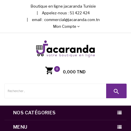
Boutique en ligne jacaranda Tunisie
Appelez-nous :
51 422 424
email :
commercial@jacaranda.com.tn
Mon Compte
0
0,000 TND
search
NOS CATÉGORIES
MENU