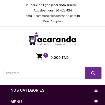
Boutique en ligne jacaranda Tunisie
Appelez-nous :
51 422 424
email :
commercial@jacaranda.com.tn
Mon Compte
0
0,000 TND
search
NOS CATÉGORIES
MENU