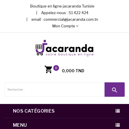
Boutique en ligne jacaranda Tunisie
Appelez-nous :
51 422 424
email :
commercial@jacaranda.com.tn
Mon Compte
0
0,000 TND
search
NOS CATÉGORIES
MENU