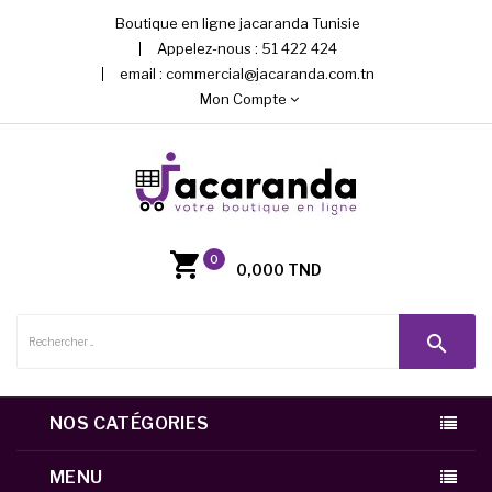
Boutique en ligne jacaranda Tunisie
Appelez-nous :
51 422 424
email :
commercial@jacaranda.com.tn
Mon Compte
0
0,000 TND
search
NOS CATÉGORIES
MENU