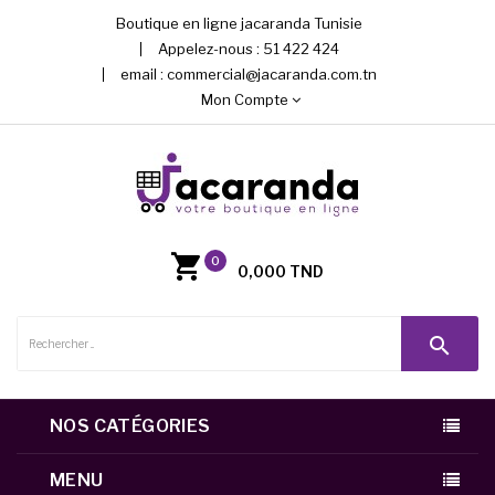
Boutique en ligne jacaranda Tunisie
Appelez-nous :
51 422 424
email :
commercial@jacaranda.com.tn
Mon Compte
0
0,000 TND
search
NOS CATÉGORIES
MENU