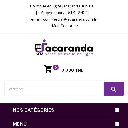
Boutique en ligne jacaranda Tunisie
Appelez-nous :
51 422 424
email :
commercial@jacaranda.com.tn
Mon Compte
0
0,000 TND
search
NOS CATÉGORIES
MENU