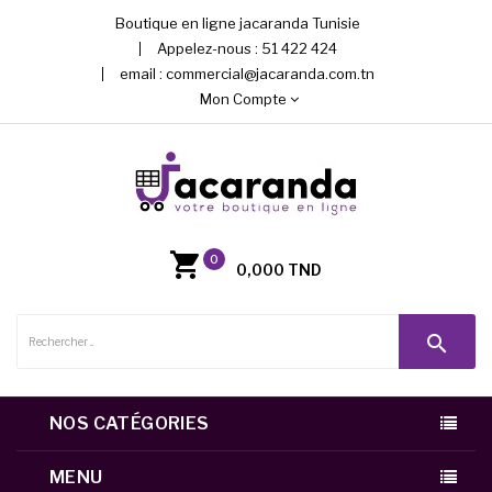
Boutique en ligne jacaranda Tunisie
Appelez-nous :
51 422 424
email :
commercial@jacaranda.com.tn
Mon Compte
0
0,000 TND
search
NOS CATÉGORIES
MENU