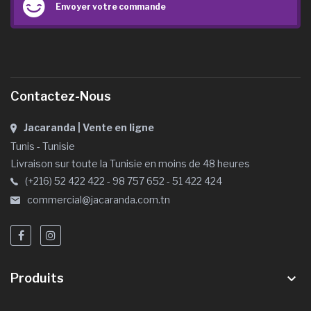
Envoyer votre commande
Contactez-Nous
Jacaranda | Vente en ligne
Tunis - Tunisie
Livraison sur toute la Tunisie en moins de 48 heures
(+216) 52 422 422 - 98 757 652 - 51 422 424
commercial@jacaranda.com.tn
Produits
keyboard_arrow_down