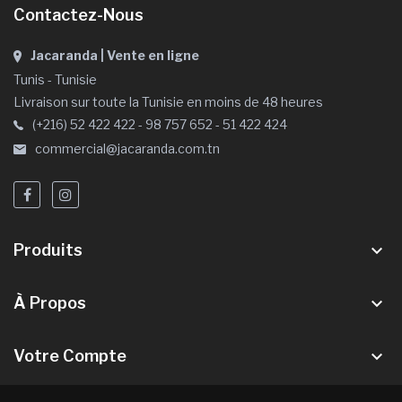
Contactez-Nous
Jacaranda | Vente en ligne
Tunis - Tunisie
Livraison sur toute la Tunisie en moins de 48 heures
(+216) 52 422 422 - 98 757 652 - 51 422 424
commercial@jacaranda.com.tn
Produits
keyboard_arrow_down
À Propos
keyboard_arrow_down
Votre Compte
keyboard_arrow_down