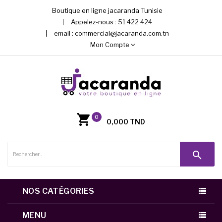
Boutique en ligne jacaranda Tunisie
Appelez-nous :
51 422 424
email :
commercial@jacaranda.com.tn
Mon Compte
0
0,000 TND
search
NOS CATÉGORIES
MENU