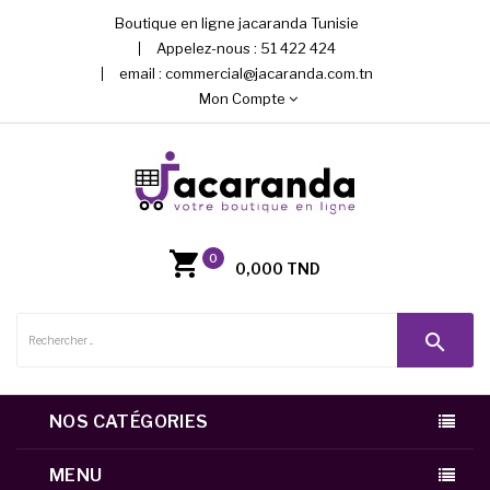
Boutique en ligne jacaranda Tunisie
Appelez-nous :
51 422 424
email :
commercial@jacaranda.com.tn
Mon Compte
0
0,000 TND
search
NOS CATÉGORIES
MENU