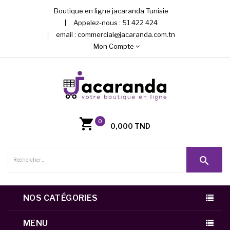
Boutique en ligne jacaranda Tunisie
Appelez-nous :
51 422 424
email :
commercial@jacaranda.com.tn
Mon Compte
0
0,000 TND
search
NOS CATÉGORIES
MENU