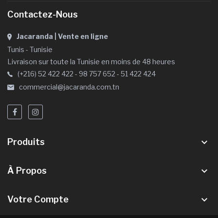
Contactez-Nous
Jacaranda | Vente en ligne
Tunis - Tunisie
Livraison sur toute la Tunisie en moins de 48 heures
(+216) 52 422 422 - 98 757 652 - 51 422 424
commercial@jacaranda.com.tn
Produits
keyboard_arrow_down
À Propos
keyboard_arrow_down
Votre Compte
keyboard_arrow_down