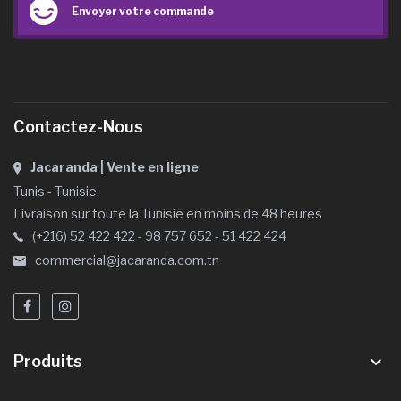
Envoyer votre commande
Contactez-Nous
Jacaranda | Vente en ligne
Tunis - Tunisie
Livraison sur toute la Tunisie en moins de 48 heures
(+216) 52 422 422 - 98 757 652 - 51 422 424
commercial@jacaranda.com.tn
Produits
keyboard_arrow_down