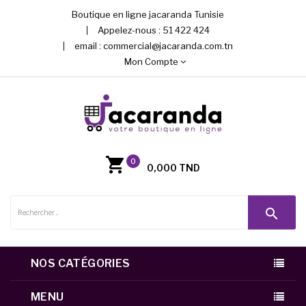
Boutique en ligne jacaranda Tunisie
Appelez-nous :
51 422 424
email :
commercial@jacaranda.com.tn
Mon Compte
0
0,000 TND
search
NOS CATÉGORIES
MENU