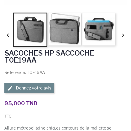


SACOCHES HP SACCOCHE
T0E19AA
Référence: T0E19AA
Donnez votre avis
95,000 TND
TTC
Allure métropolitaine chicLes contours de la mallette se