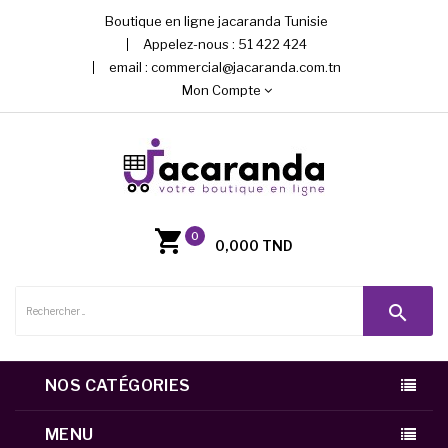
Boutique en ligne jacaranda Tunisie
Appelez-nous :
51 422 424
email :
commercial@jacaranda.com.tn
Mon Compte
0
0,000 TND
search
NOS CATÉGORIES
MENU