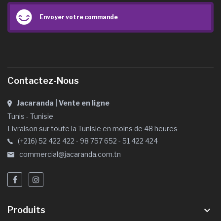
Envoyer votre commande
Contactez-Nous
Jacaranda | Vente en ligne
Tunis - Tunisie
Livraison sur toute la Tunisie en moins de 48 heures
(+216) 52 422 422 - 98 757 652 - 51 422 424
commercial@jacaranda.com.tn
Produits
keyboard_arrow_down