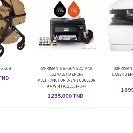
ilo K08
IMPRIMANTE EPSON ECOTANK
IMPRIMAN
NIER
L6270 JET D’ENCRE
LASER 3 EN
TND
MULTIFONCTION 3-EN-1 COULEUR
AJO
A4 WI-FI (C11CJ61404)
1 69
AJOUTER AU PANIER
1 235,000 TND