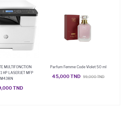
TE MULTIFONCTION
Parfum Femme Code Violet 50 ml
AJOUTER AU PANIER
Smart
 1 HP LASERJET MFP
45,000 TND
99,000 TND
M438N
UTER AU PANIER
9,000 TND