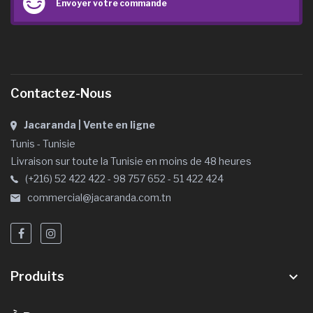
Envoyer votre commande
Contactez-Nous
Jacaranda | Vente en ligne
Tunis - Tunisie
Livraison sur toute la Tunisie en moins de 48 heures
(+216) 52 422 422 - 98 757 652 - 51 422 424
commercial@jacaranda.com.tn
Produits
keyboard_arrow_down