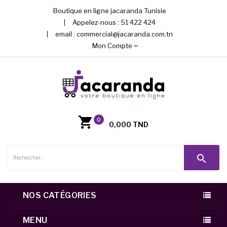
Boutique en ligne jacaranda Tunisie
Appelez-nous :
51 422 424
email :
commercial@jacaranda.com.tn
Mon Compte
0
0,000 TND
search
NOS CATÉGORIES
MENU