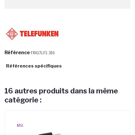
Référence
FRIG.TLF1-316
Références spécifiques
16 autres produits dans la même
catégorie :
MSI
DE