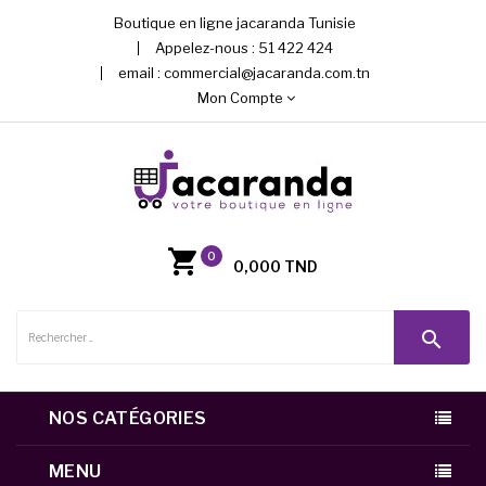
Boutique en ligne jacaranda Tunisie
Appelez-nous :
51 422 424
email :
commercial@jacaranda.com.tn
Mon Compte
0
0,000 TND
search
NOS CATÉGORIES
MENU