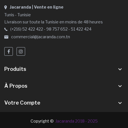
Jacaranda | Vente en ligne
Tunis - Tunisie
Livraison sur toute la Tunisie en moins de 48 heures
(+216) 52 422 422 - 98 757 652 - 51 422 424
commercial@jacaranda.com.tn
Produits
keyboard_arrow_down
À Propos
keyboard_arrow_down
Votre Compte
keyboard_arrow_down
Copyright ©
Jacaranda 2018 - 2025