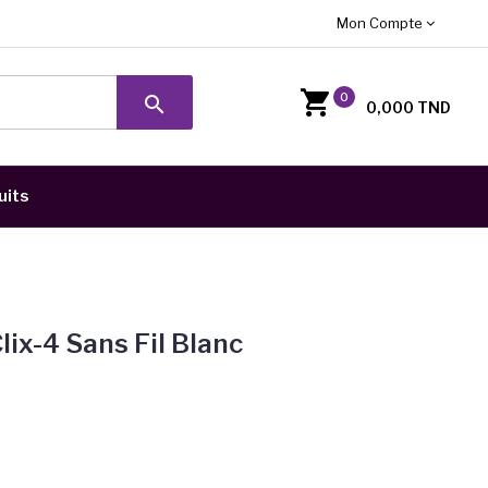
Mon Compte
0
search
0,000 TND
uits
ix-4 Sans Fil Blanc