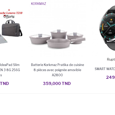
KORKMAZ
Rupt
IdeaPad Slim
Batterie Korkmaz Pratika de cuisine
SMART WATC
N 3 8G 256G
8 pièces avec poignée amovible
is
A2800
249
NIER
AJOUTER AU PANIER
 TND
359,000 TND