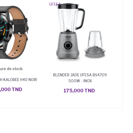
UFESA
Jacar
ure de stock
BLENDER JADE UFESA BS4709
H KALOBEE H40 NOIR
500W - INOX
AJOUTER AU PANIER
,000 TND
175,000 TND