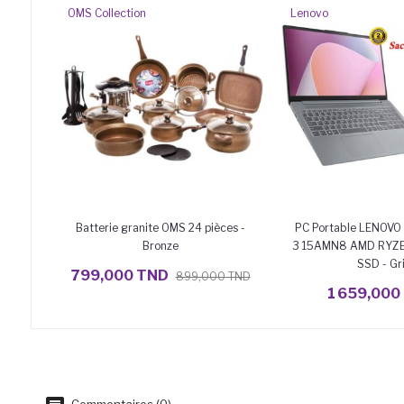
OMS Collection
Lenovo
Batterie granite OMS 24 pièces -
PC Portable LENOVO 
Bronze
3 15AMN8 AMD RYZE
AJOUTER AU PANIER
SSD - Gr
799,000 TND
899,000 TND
AJOUTER AU PA
1 659,000