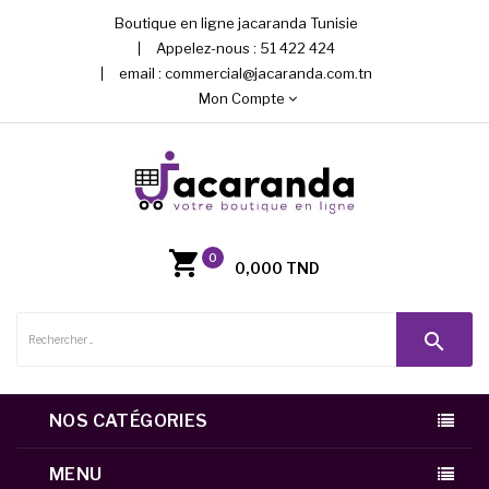
Boutique en ligne jacaranda Tunisie
Appelez-nous :
51 422 424
email :
commercial@jacaranda.com.tn
Mon Compte
0
0,000 TND
search
NOS CATÉGORIES
MENU