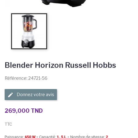
Blender Horizon Russell Hobbs
Référence: 24721-56
Donnez votre avis
269,000 TND
TTC
Puissance:
650 W
-
Capacité:
1, 5 L
-
Nombre de vitesse:
2