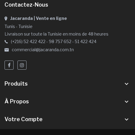
Contactez-Nous
Jacaranda | Vente en ligne
Tunis - Tunisie
Livraison sur toute la Tunisie en moins de 48 heures
(+216) 52 422 422 - 98 757 652 - 51 422 424
commercial@jacaranda.com.tn
Produits
keyboard_arrow_down
À Propos
keyboard_arrow_down
Votre Compte
keyboard_arrow_down