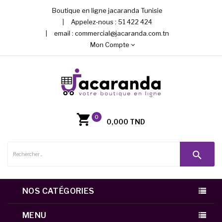
Boutique en ligne jacaranda Tunisie
Appelez-nous :
51 422 424
email :
commercial@jacaranda.com.tn
Mon Compte
0
0,000 TND
search
NOS CATÉGORIES
MENU