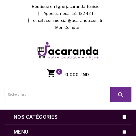
Boutique en ligne jacaranda Tunisie
Appelez-nous :
51 422 424
email :
commercial@jacaranda.com.tn
Mon Compte
0
0,000 TND
search
NOS CATÉGORIES
MENU