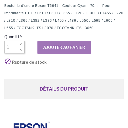
Bouteille d'encre Epson T6641 - Couleur Cyan - 70ml - Pour
Imprimante L110 / L210 / L300 / L355 / L120 / L1300 / L1455 / L220
/ L310 / L365 / L382 / L386 / L455 / L486 / L550 / L565 / L605 /
L655 / ECOTANK ITS L3070 / ECOTANK ITS L3060
Quantité
AJOUTER AU PANIER

Rupture de stock
DÉTAILS DU PRODUIT