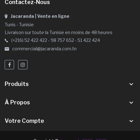
Contactez-Nous
Jacaranda | Vente en ligne
Tunis - Tunisie
Livraison sur toute la Tunisie en moins de 48 heures
(+216) 52 422 422 - 98 757 652 - 51 422 424
commercial@jacaranda.com.tn
Produits
keyboard_arrow_down
À Propos
keyboard_arrow_down
Votre Compte
keyboard_arrow_down