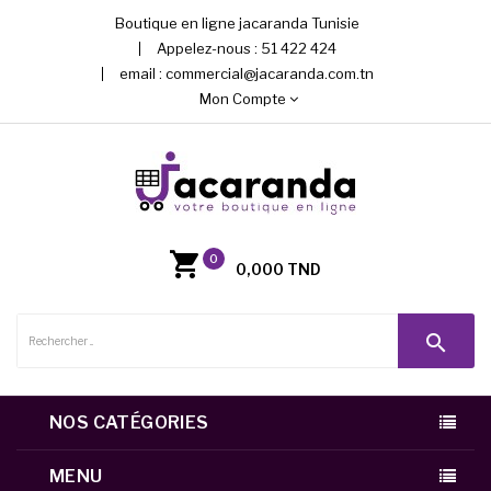
Boutique en ligne jacaranda Tunisie
Appelez-nous :
51 422 424
email :
commercial@jacaranda.com.tn
Mon Compte
0
0,000 TND
search
NOS CATÉGORIES
MENU