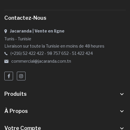
Contactez-Nous
Jacaranda | Vente en ligne
Tunis - Tunisie
Livraison sur toute la Tunisie en moins de 48 heures
(+216) 52 422 422 - 98 757 652 - 51 422 424
commercial@jacaranda.com.tn
Produits
keyboard_arrow_down
À Propos
keyboard_arrow_down
Votre Compte
keyboard_arrow_down