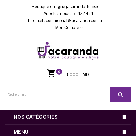
Boutique en ligne jacaranda Tunisie
Appelez-nous :
51 422 424
email :
commercial@jacaranda.com.tn
Mon Compte
0
0,000 TND
search
NOS CATÉGORIES
MENU