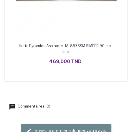
Hotte Pyramide Aspirante HA-8933SM SIMFER 90 cm -
H
Inox
AJOUTER AU PANIER
469,000 TND
Commentaires (0)
Soyez le premier à donner votre avis