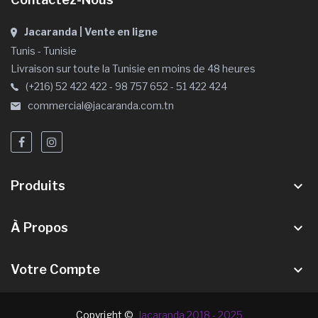
Jacaranda | Vente en ligne
Tunis - Tunisie
Livraison sur toute la Tunisie en moins de 48 heures
(+216) 52 422 422 - 98 757 652 - 51 422 424
commercial@jacaranda.com.tn
Produits
keyboard_arrow_down
À Propos
keyboard_arrow_down
Votre Compte
keyboard_arrow_down
Copyright ©
Jacaranda 2018 - 2025