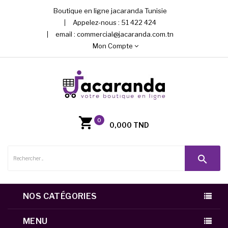
Boutique en ligne jacaranda Tunisie
Appelez-nous :
51 422 424
email :
commercial@jacaranda.com.tn
Mon Compte
0
0,000 TND
search
NOS CATÉGORIES
MENU