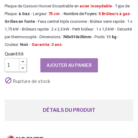
Plaque de Cuisson Hoover Encastrable en
acier inoxydable
- Type de
Plaque:
à Gaz
- Largeur:
75 cm
- Nombre de Foyers:
5
Brûleurs
à gaz
-
Grilles en fonte
- Feux central triple couronne - Brûleur semi-rapide : 1 x
1,75 kW - Brûleurs rapide : 2 x 2,5 kW - Petit brûleur : 1 x 1,0 kW - Sécurité
par thermocouple - Dimensions:
745x510x35mm
- Poids:
11 kg
-
Couleur:
Noir
-
Garantie: 3 ans
Quantité
AJOUTER AU PANIER

Rupture de stock
DÉTAILS DU PRODUIT