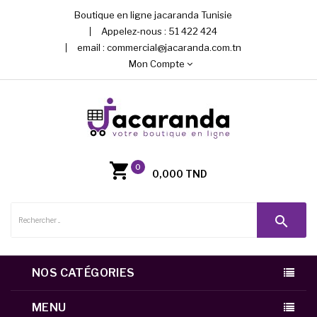
Boutique en ligne jacaranda Tunisie
Appelez-nous :
51 422 424
email :
commercial@jacaranda.com.tn
Mon Compte
0
0,000 TND
search
NOS CATÉGORIES
MENU