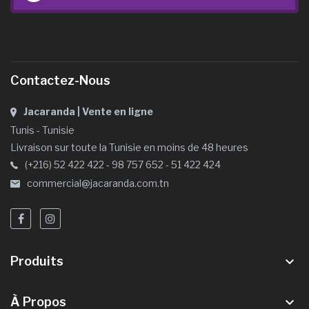
Contactez-Nous
Jacaranda | Vente en ligne
Tunis - Tunisie
Livraison sur toute la Tunisie en moins de 48 heures
(+216) 52 422 422 - 98 757 652 - 51 422 424
commercial@jacaranda.com.tn
Produits
keyboard_arrow_down
À Propos
keyboard_arrow_down